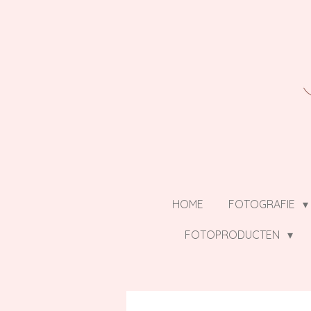
Ga
direct
naar
de
hoofdinhoud
HOME
FOTOGRAFIE
FOTOPRODUCTEN