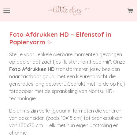
Ga
direct
naar
de
Foto Afdrukken HD – Elfenstof in
hoofdinhoud
Papiervorm
✨
Stel je voor... enkele dierbare momenten gevangen
op papier dat zachtjes fluistert "onthoud mij". Onze
Foto Afdrukken HD
transformeren jouw beelden
naar tastbaar goud, met een kleurenpracht die
generaties lang betovert. Gedrukt met liefde op Fuji
fotopapier met de sprankeling van Noritsu HD-
technologie.
De prints zijn verkrijgbaar in formaten die variëren
van bescheiden (zoals 10×15 cm) tot pronkstukken
van 100x70 cm — elk met hun eigen uitstraling en
charme.