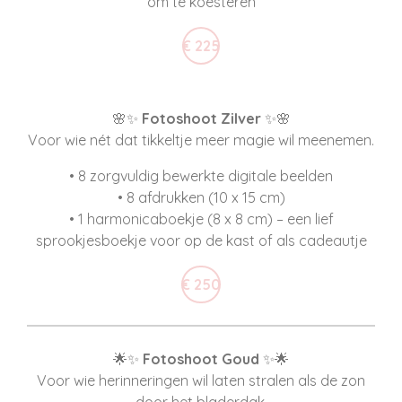
om te koesteren
€ 225
🌸✨
Fotoshoot Zilver
✨🌸
Voor wie nét dat tikkeltje meer magie wil meenemen.
• 8 zorgvuldig bewerkte digitale beelden
• 8 afdrukken (10 x 15 cm)
• 1 harmonicaboekje (8 x 8 cm) – een lief
sprookjesboekje voor op de kast of als cadeautje
€ 250
🌟✨
Fotoshoot Goud
✨🌟
Voor wie herinneringen wil laten stralen als de zon