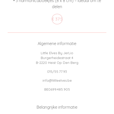
• 3 harmonicaboekjes (8 x 8 cm) – ideaal om te
delen
€ 375
Algemene informatie
Little Elves By JerLio
Burgerheidestraat 4
B-2220 Heist Op Den Berg
015/55.77.93
info@littleelves.be
BE0699.485.905
Belangrijke informatie