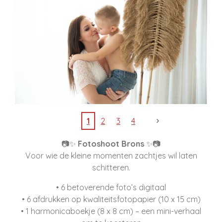
1
2
3
4
📷✨
Fotoshoot Brons
✨📷
Voor wie de kleine momenten zachtjes wil laten
schitteren.
• 6 betoverende foto’s digitaal
• 6 afdrukken op kwaliteitsfotopapier (10 x 15 cm)
• 1 harmonicaboekje (8 x 8 cm) – een mini-verhaal