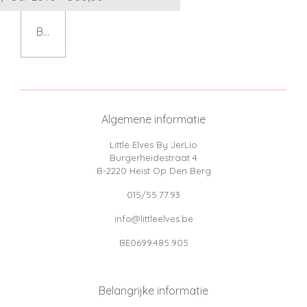
Bekijk details
Algemene informatie
Little Elves By JerLio
Burgerheidestraat 4
B-2220 Heist Op Den Berg
015/55.77.93
info@littleelves.be
BE0699.485.905
Belangrijke informatie