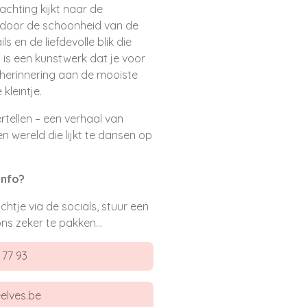
achting kijkt naar de
 door de schoonheid van de
ls en de liefdevolle blik die
is een kunstwerk dat je voor
le herinnering aan de mooiste
 kleintje.
tellen – een verhaal van
en wereld die lijkt te dansen op
info?
ichtje via de socials, stuur een
ons zeker te pakken...
 77 93
eelves.be