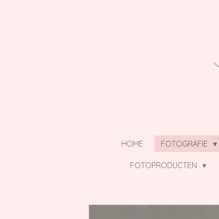
Ga
direct
naar
de
hoofdinhoud
HOME
FOTOGRAFIE
FOTOPRODUCTEN