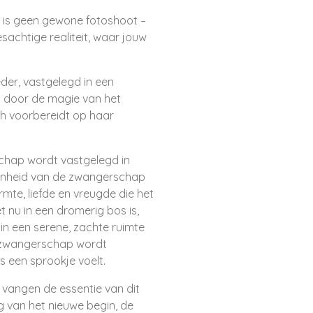
is geen gewone fotoshoot –
esachtige realiteit, waar jouw
oeder, vastgelegd in een
 door de magie van het
ch voorbereidt op haar
chap wordt vastgelegd in
oonheid van de zwangerschap
te, liefde en vreugde die het
 nu in een dromerig bos is,
in een serene, zachte ruimte
w zwangerschap wordt
s een sprookje voelt.
e vangen de essentie van dit
 van het nieuwe begin, de