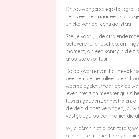
Onze zwangerschapsfotografie 
het is een reis naar een sprookj
unieke verhaal centraal staat.
Stel je voor: jij, de stralende m
betoverend landschap, omringd
moment, als een koningin die zi
grootste avontuur.
De betovering van het moeders
beelden die niet alleen de sch
weerspiegelen, maar ook de warm
leven met zich meebrengt. Of het
tussen gouden zonnestralen, of 
die de tijd doet vervagen, jou
vastgelegd op een manier die al
Wij creëren niet alleen foto's; w
bijzondere moment, de spanning