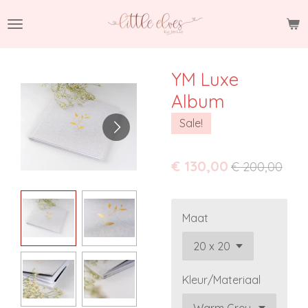
Ga
direct
naar
de
YM Luxe
hoofdinhoud
Album
Sale!
€ 130,00
€ 200,00
Maat
Kleur/Materiaal