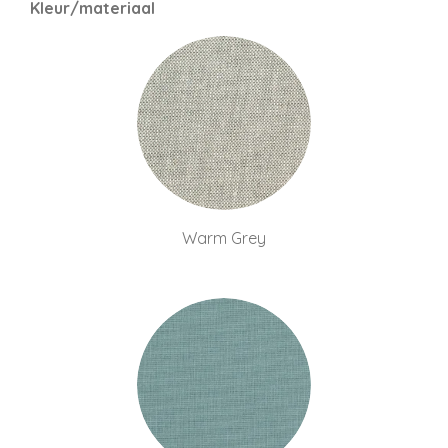
n
e
n
Kleur/materiaal
Warm Grey