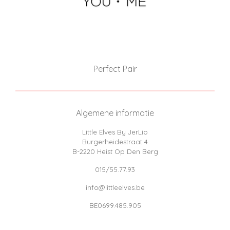
Perfect Pair
Algemene informatie
Little Elves By JerLio
Burgerheidestraat 4
B-2220 Heist Op Den Berg
015/55.77.93
info@littleelves.be
BE0699.485.905