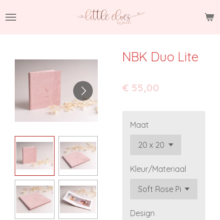
Ga
direct
naar
de
NBK Duo Lite
hoofdinhoud
€ 55,00
Maat
Kleur/Materiaal
Design