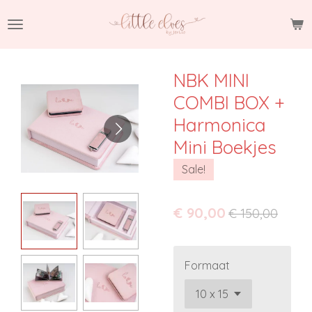
Ga
direct
naar
de
NBK MINI
hoofdinhoud
COMBI BOX +
Harmonica
Mini Boekjes
Sale!
€ 90,00
€ 150,00
Formaat