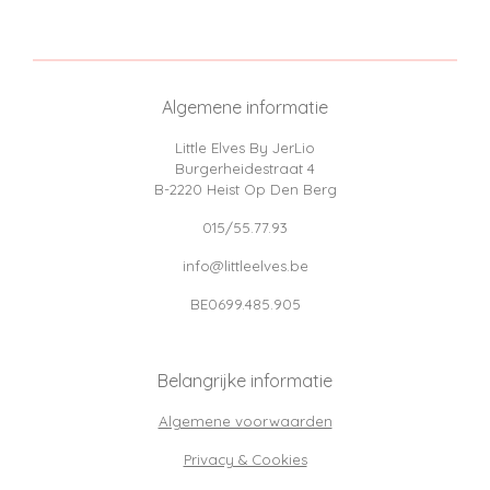
e
l
r
e
n
e
n
Algemene informatie
Little Elves By JerLio
Burgerheidestraat 4
B-2220 Heist Op Den Berg
015/55.77.93
info@littleelves.be
BE0699.485.905
Belangrijke informatie
Algemene voorwaarden
Privacy & Cookies