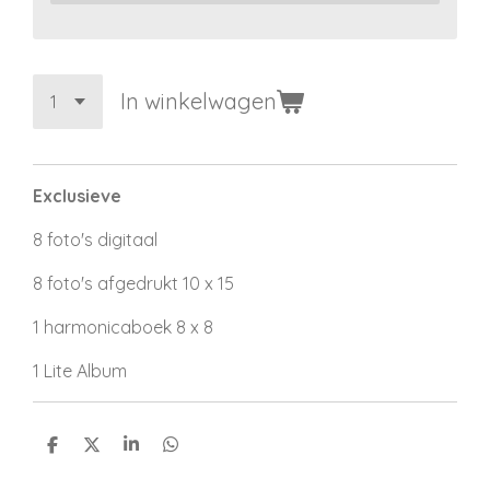
In winkelwagen
Exclusieve
8 foto's digitaal
8 foto's afgedrukt 10 x 15
1 harmonicaboek 8 x 8
1 Lite Album
D
D
S
D
e
e
h
e
l
e
a
l