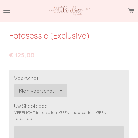
Ga
direct
naar
de
Fotosessie (Exclusive)
hoofdinhoud
€ 125,00
Voorschot
Uw Shootcode
VERPLICHT in te vullen. GEEN shootcode = GEEN
fotoshoot