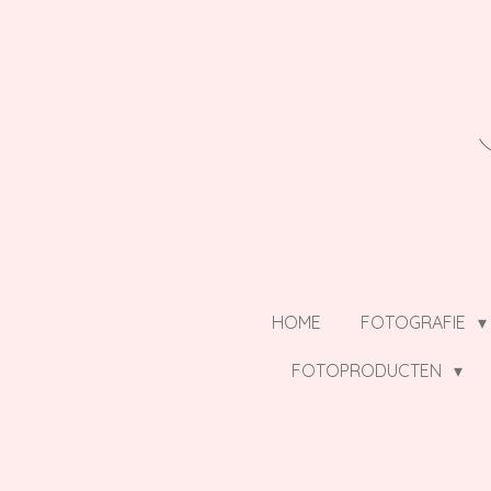
Ga
direct
naar
de
hoofdinhoud
HOME
FOTOGRAFIE
FOTOPRODUCTEN