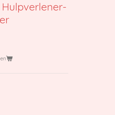
 Hulpverlener-
er
gen