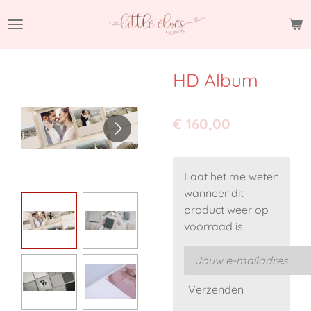
Ga
direct
naar
de
HD Album
hoofdinhoud
€ 160,00
Laat het me weten
wanneer dit
product weer op
voorraad is.
Verzenden