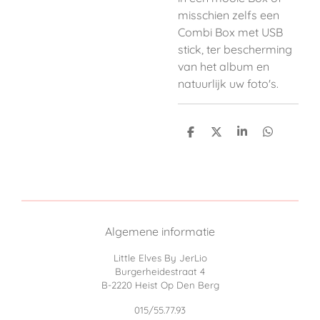
misschien zelfs een
Combi Box met USB
stick, ter bescherming
van het album en
natuurlijk uw foto's.
D
D
S
D
e
e
h
e
l
e
a
l
e
l
r
e
n
e
n
Algemene informatie
Little Elves By JerLio
Burgerheidestraat 4
B-2220 Heist Op Den Berg
015/55.77.93