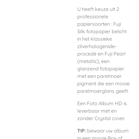
U heeft keuze uit 2
professionele
papiersoorten : Fuji
Silk fotopapier belicht
in het klassieke
zilverhalogenide-
procedé en Fuji Pearl
(metallic),
een
glanzend fotopapier
met een parelmoer
pigment die een mooie
parelmoerglans geeft.
Een Foto Album HD is
leverbaar met en
zonder Crystal cover.
TIP:
bewaar uw album
in een mooie Box of