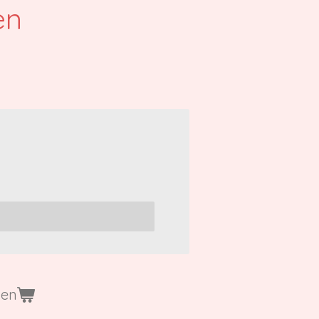
en
gen