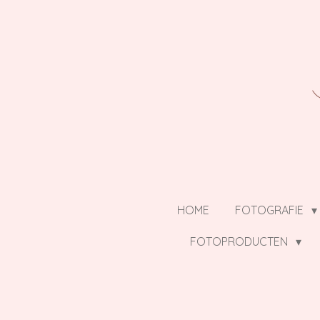
Ga
direct
naar
de
hoofdinhoud
HOME
FOTOGRAFIE
FOTOPRODUCTEN