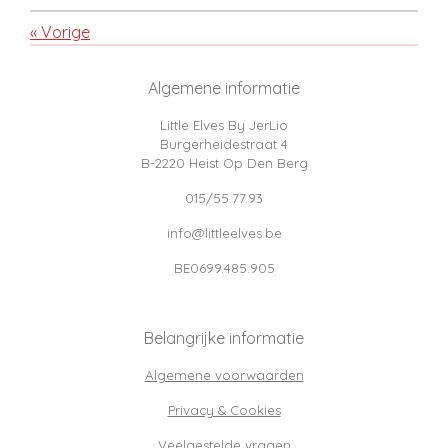
«
Vorige
Algemene informatie
Little Elves By JerLio
Burgerheidestraat 4
B-2220 Heist Op Den Berg
015/55.77.93
info@littleelves.be
BE0699.485.905
Belangrijke informatie
Algemene voorwaarden
Privacy & Cookies
Veelgestelde vragen