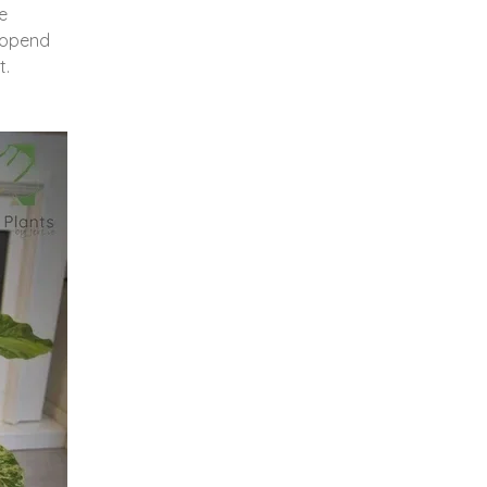
e
eopend
t.