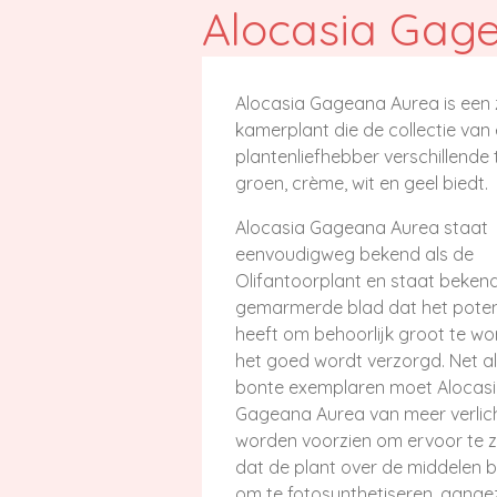
Alocasia Gag
Alocasia Gageana Aurea is een
kamerplant die de collectie van
plantenliefhebber verschillende 
groen, crème, wit en geel biedt.
Alocasia Gageana Aurea staat
eenvoudigweg bekend als de
Olifantoorplant en staat bekend
gemarmerde blad dat het poten
heeft om behoorlijk groot te wo
het goed wordt verzorgd.
Net a
bonte exemplaren moet Alocas
Gageana Aurea van meer verlic
worden voorzien om ervoor te 
dat de plant over de middelen b
om te fotosynthetiseren, aange