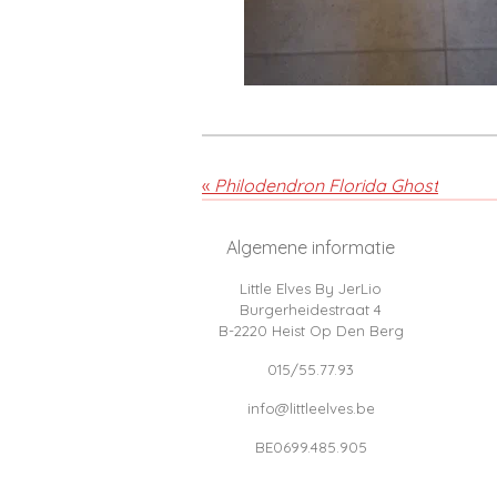
«
Philodendron Florida Ghost
Algemene informatie
Little Elves By JerLio
Burgerheidestraat 4
B-2220 Heist Op Den Berg
015/55.77.93
info@littleelves.be
BE0699.485.905