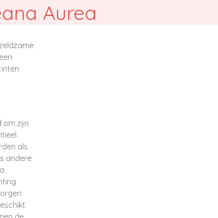
eana Aurea
 zeldzame
 een
tinten
 om zijn
tieel
rden als
ls andere
ia
hting
zorgen
eschikt
zien de