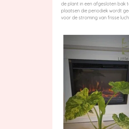
de plant in een afgesloten bak t
plaatsen die periodiek wordt g
voor de stroming van frisse luch