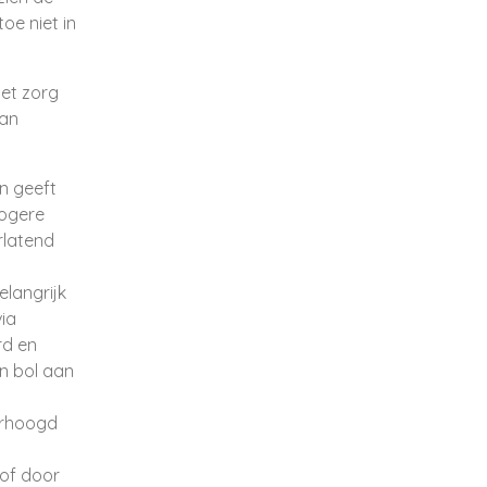
oe niet in
met zorg
van
n geeft
hogere
rlatend
n
elangrijk
via
rd en
n bol aan
erhoogd
 of door