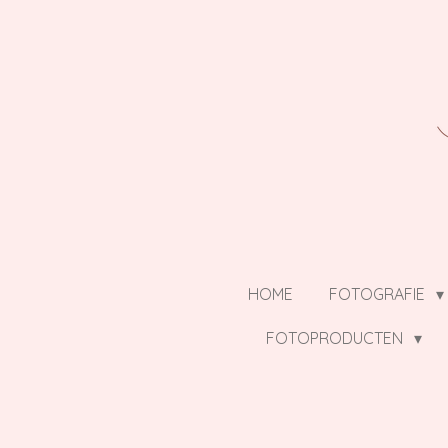
Ga
direct
naar
de
hoofdinhoud
HOME
FOTOGRAFIE
FOTOPRODUCTEN