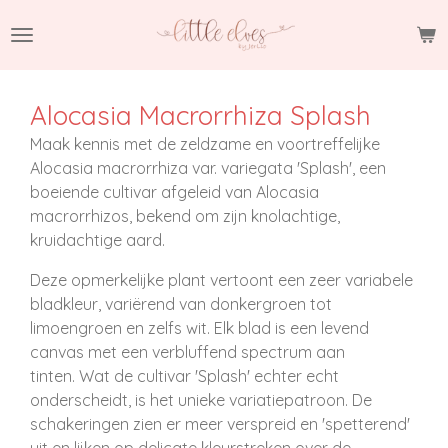
Ga
direct
naar
de
Alocasia Macrorrhiza Splash
hoofdinhoud
Maak kennis met de zeldzame en voortreffelijke
Alocasia macrorrhiza var.
variegata 'Splash', een
boeiende cultivar afgeleid van Alocasia
macrorrhizos, bekend om zijn knolachtige,
kruidachtige aard.
Deze opmerkelijke plant vertoont een zeer variabele
bladkleur, variërend van donkergroen tot
limoengroen en zelfs wit.
Elk blad is een levend
canvas met een verbluffend spectrum aan
tinten.
Wat de cultivar 'Splash' echter echt
onderscheidt, is het unieke variatiepatroon.
De
schakeringen zien er meer verspreid en 'spetterend'