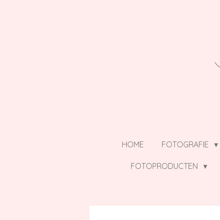
Ga
direct
naar
de
hoofdinhoud
HOME
FOTOGRAFIE
FOTOPRODUCTEN